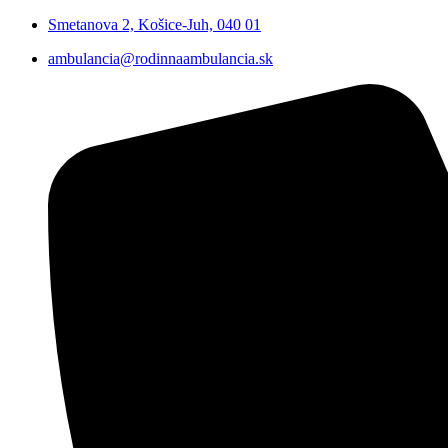
Smetanova 2, Košice-Juh, 040 01
ambulancia@rodinnaambulancia.sk